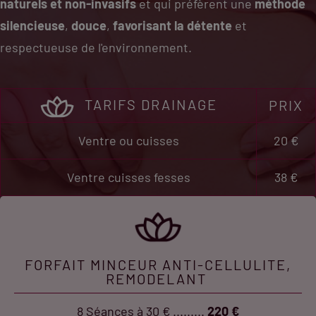
naturels et non-invasifs
et qui préfèrent une
méthode
silencieuse
,
douce
,
favorisant la détente
et
respectueuse de l'environnement.
TARIFS DRAINAGE
PRIX
Ventre ou cuisses
20 €
Ventre cuisses fesses
38 €
FORFAIT MINCEUR ANTI-CELLULITE,
REMODELANT
8 Séances à 30 € .........
220 €