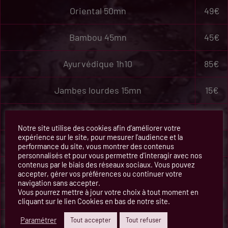
Oriental 50mn
49€
Bambou 45mn
45€
Ayurvédique 1h10
85€
Jambes lourdes 15mn
15€
Massage de la tête, nuque, épaules 30mn
30€
Notre site utilise des cookies afin d’améliorer votre
expérience sur le site, pour mesurer l'audience et la
Massage du dos 20mn
20€
performance du site, vous montrer des contenus
personnalisés et pour vous permettre d'interagir avec nos
contenus par le biais des réseaux sociaux. Vous pouvez
Massage du dos 30mn
30€
accepter, gérer vos préférences ou continuer votre
navigation sans accepter.
Vous pourrez mettre à jour votre choix à tout moment en
Visage, épaules, décolleté 15mn
15€
cliquant sur le lien Cookies en bas de notre site.
Paramétrer
Tout accepter
Tout refuser
Shiatsu
50 €