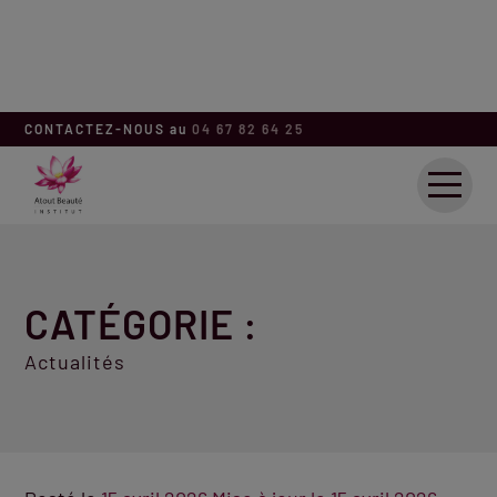
CONTACTEZ-NOUS au
04 67 82 64 25
ACCUEIL
SOINS
CATÉGORIE :
BEAUTÉ
Actualités
ACTUALITÉS
CONTACT