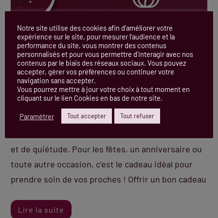
Notre site utilise des cookies afin d’améliorer votre
expérience sur le site, pour mesurer l'audience et la
performance du site, vous montrer des contenus
personnalisés et pour vous permettre d'interagir avec nos
contenus par le biais des réseaux sociaux. Vous pouvez
accepter, gérer vos préférences ou continuer votre
navigation sans accepter.
Vous pourrez mettre à jour votre choix à tout moment en
cliquant sur le lien Cookies en bas de notre site.
Atout Beauté vous propose une idée cadeau
Paramétrer
Tout accepter
Tout refuser
originale ! Offrir un bon cadeau dans l’institut
Atout Beauté, c’est offrir un moment de sérénité
et de quiétude. Pour les fêtes, un anniversaire ou
toute autre occasion, c’est le cadeau idéal pour
prendre soin de vos proches ! Offrir un bon cadeau
Lire la suite